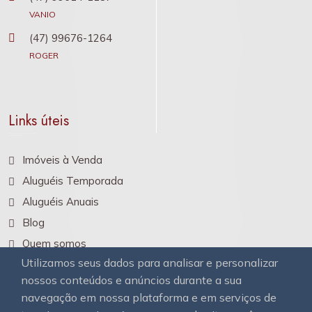
VANIO
(47) 99676-1264
ROGER
Links úteis
Imóveis à Venda
Aluguéis Temporada
Aluguéis Anuais
Blog
Quem somos
Utilizamos seus dados para analisar e personalizar
Contato
nossos conteúdos e anúncios durante a sua
navegação em nossa plataforma e em serviços de