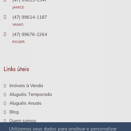
JANICE
(47) 99614-1187
VANIO
(47) 99676-1264
ROGER
Links úteis
Imóveis à Venda
Aluguéis Temporada
Aluguéis Anuais
Blog
Quem somos
Utilizamos seus dados para analisar e personalizar
Contato