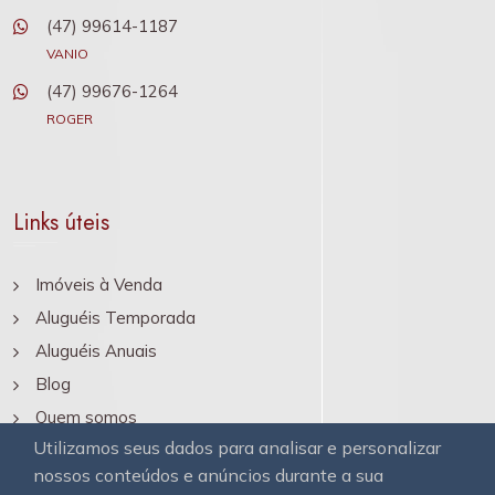
(47) 99614-1187
VANIO
(47) 99676-1264
ROGER
Links úteis
Imóveis à Venda
Aluguéis Temporada
Aluguéis Anuais
Blog
Quem somos
Utilizamos seus dados para analisar e personalizar
Contato
nossos conteúdos e anúncios durante a sua