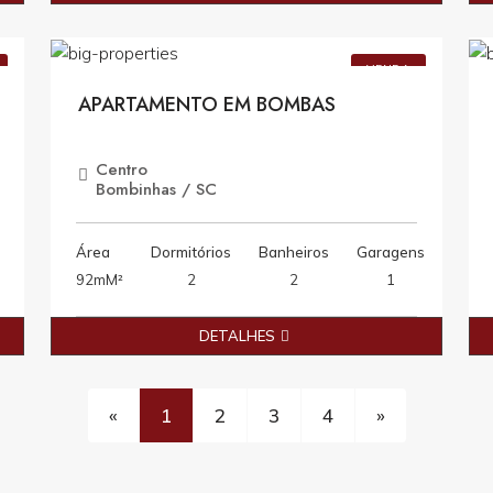
0
R$1.600.000,00
VENDA
APARTAMENTO EM BOMBAS
Centro
Bombinhas / SC
Área
Dormitórios
Banheiros
Garagens
92mM²
2
2
1
DETALHES
«
1
2
3
4
»