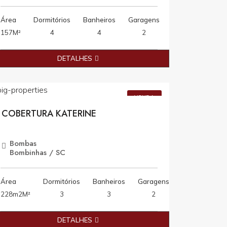
Área
Dormitórios
Banheiros
Garagens
157M²
4
4
2
DETALHES
R$1.950.000,00
VENDA
COBERTURA KATERINE
Bombas
Bombinhas / SC
Área
Dormitórios
Banheiros
Garagens
228m2M²
3
3
2
DETALHES