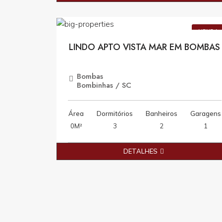
R$1.700.000,0
VENDA
LINDO APTO VISTA MAR EM BOMBAS
Bombas
Bombinhas / SC
Área
Dormitórios
Banheiros
Garagens
0M²
3
2
1
DETALHES