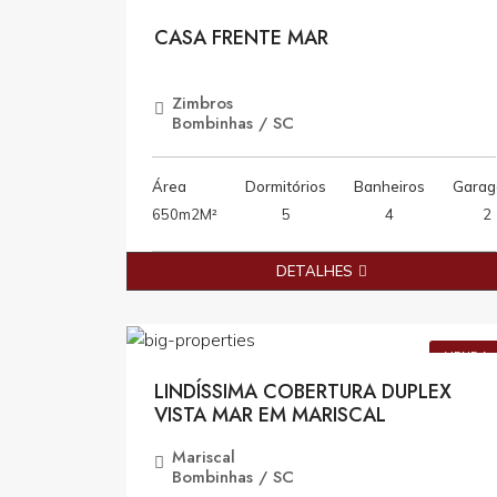
VENDA
CASA FRENTE MAR
Zimbros
Bombinhas / SC
Área
Dormitórios
Banheiros
Garag
650m2M²
5
4
2
DETALHES
R$4.000.000,0
VENDA
LINDÍSSIMA COBERTURA DUPLEX
VISTA MAR EM MARISCAL
Mariscal
Bombinhas / SC