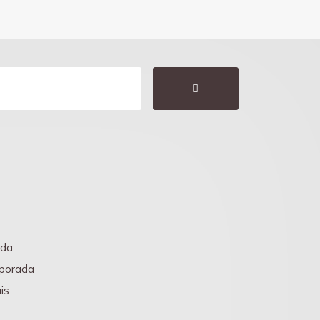
nda
porada
is