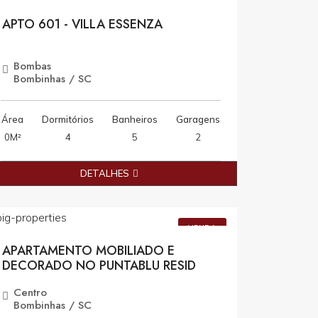
VENDA
APTO 601 - VILLA ESSENZA
Bombas
Bombinhas / SC
Área
Dormitórios
Banheiros
Garagens
0M²
4
5
2
DETALHES
R$2.750.000,00
VENDA
APARTAMENTO MOBILIADO E
DECORADO NO PUNTABLU RESID
Centro
Bombinhas / SC