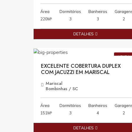
Área
Dormitórios
Banheiros
Garagen
220M²
3
3
2
DETALHES
R$2.000.000,0
VENDA
EXCELENTE COBERTURA DUPLEX
COM JACUZZI EM MARISCAL
Mariscal
Bombinhas / SC
Área
Dormitórios
Banheiros
Garagen
151M²
3
4
2
DETALHES