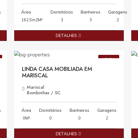
s
Área
Dormitórios
Banheiros
Garagens
162,5m2M²
3
3
2
DETALHES
0
R$2.000.000,00
VENDA
LINDA CASA MOBILIADA EM
MARISCAL
Mariscal
Bombinhas / SC
s
Área
Dormitórios
Banheiros
Garagens
0M²
0
0
2
DETALHES