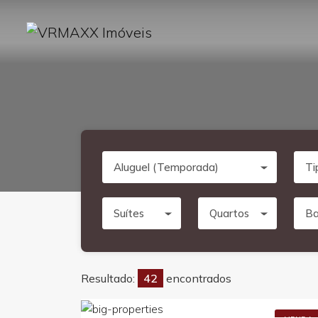
Aluguel (Temporada)
Ti
Suítes
Quartos
Ba
Resultado:
42
encontrados
R$12.000.000,0