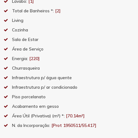
Lavabo:
[1]
Total de Banheiros *:
[2]
Living
Cozinha
Sala de Estar
Área de Serviço
Energia:
[220]
Churrasqueira
Infraestrutura p/ água quente
Infraestrutura p/ ar condicionado
Piso porcelanato
Acabamento em gesso
Área Útil (Privativa) (m²) *:
[70.14m²]
N. da Incorporação:
[Prot 1950511/55.417]