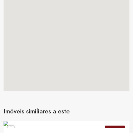
Imóveis similiares a este
R$915.000,00
VENDA