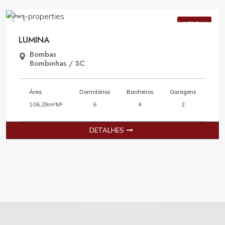
Consulte Valores
VENDA
LUMINA
Bombas
Bombinhas / SC
Área
Dormitórios
Banheiros
Garagens
106.29m²M²
6
4
2
DETALHES