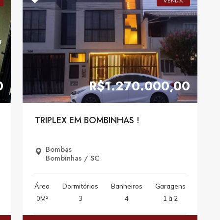
VENDA
0
R$1.270.000,00
TRIPLEX EM BOMBINHAS !
Bombas
Bombinhas / SC
Área
Dormitórios
Banheiros
Garagens
0M²
3
4
1 à 2