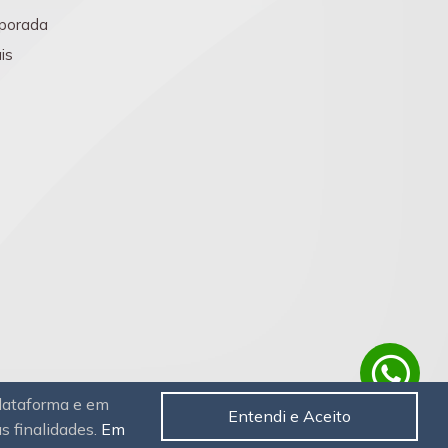
porada
is
plataforma e em
Entendi e Aceito
as finalidades.
Em