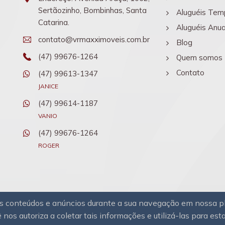
Sertãozinho, Bombinhas, Santa
Aluguéis Tem
Catarina.
Aluguéis Anua
contato@vrmaxximoveis.com.br
Blog
(47) 99676-1264
Quem somos
Contato
(47) 99613-1347
JANICE
(47) 99614-1187
VANIO
(47) 99676-1264
ROGER
sos conteúdos e anúncios durante a sua navegação em nossa 
 nos autoriza a coletar tais informações e utilizá-las para est
s.