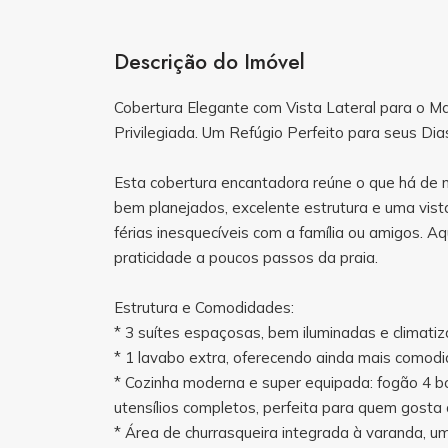
Descrição do Imóvel
Cobertura Elegante com Vista Lateral para o M
Privilegiada. Um Refúgio Perfeito para seus Di
Esta cobertura encantadora reúne o que há de 
bem planejados, excelente estrutura e uma vista l
férias inesquecíveis com a família ou amigos. A
praticidade a poucos passos da praia.
Estrutura e Comodidades:
* 3 suítes espaçosas, bem iluminadas e climatiz
* 1 lavabo extra, oferecendo ainda mais comod
* Cozinha moderna e super equipada: fogão 4 boc
utensílios completos, perfeita para quem gosta 
* Área de churrasqueira integrada à varanda, u