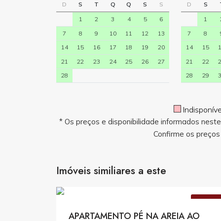
D
S
T
Q
Q
S
S
D
S
1
2
3
4
5
6
1
7
8
9
10
11
12
13
7
8
14
15
16
17
18
19
20
14
15
21
22
23
24
25
26
27
21
22
28
28
29
Indisponív
* Os preços e disponibilidade informados nest
Confirme os preços 
Imóveis similiares a este
Consulte Valore
VENDA
APARTAMENTO PÉ NA AREIA AO