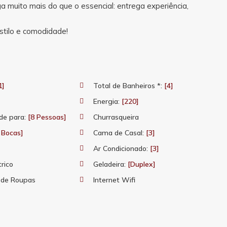
 muito mais do que o essencial: entrega experiência,
tilo e comodidade!
1]
Total de Banheiros *:
[4]
Energia:
[220]
de para:
[8 Pessoas]
Churrasqueira
 Bocas]
Cama de Casal:
[3]
Ar Condicionado:
[3]
trico
Geladeira:
[Duplex]
 de Roupas
Internet Wifi