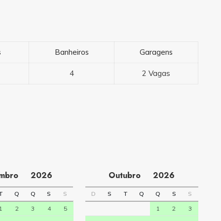
s
Banheiros
Garagens
4
2 Vagas
embro
2026
Outubro
2026
T
Q
Q
S
S
D
S
T
Q
Q
S
S
1
2
3
4
5
1
2
3