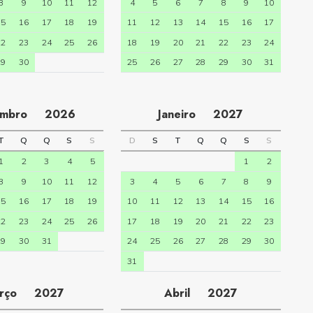
8
9
10
11
12
4
5
6
7
8
9
10
15
16
17
18
19
11
12
13
14
15
16
17
22
23
24
25
26
18
19
20
21
22
23
24
29
30
25
26
27
28
29
30
31
embro
2026
Janeiro
2027
T
Q
Q
S
S
D
S
T
Q
Q
S
S
1
2
3
4
5
1
2
8
9
10
11
12
3
4
5
6
7
8
9
15
16
17
18
19
10
11
12
13
14
15
16
22
23
24
25
26
17
18
19
20
21
22
23
29
30
31
24
25
26
27
28
29
30
31
arço
2027
Abril
2027