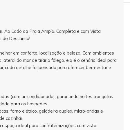
ar. Ao Lado da Praia Ampla, Completa e com Vista
as de Descanso!
melhor em conforto, localização e beleza. Com ambientes
ateral do mar de tirar o fôlego, ela é o cenário ideal para
qui, cada detalhe foi pensado para oferecer bem-estar e
adas (com ar-condicionado), garantindo noites tranquilas.
idade para os hóspedes.
as, forno elétrico, geladeira duplex, micro-ondas e
de cozinhar.
m espaço ideal para confraternizações com vista.