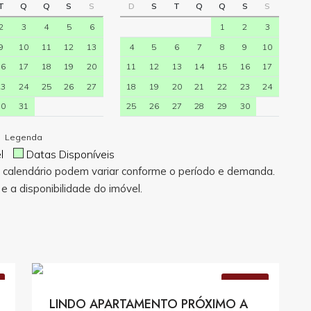
T
Q
Q
S
S
D
S
T
Q
Q
S
S
2
3
4
5
6
1
2
3
9
10
11
12
13
4
5
6
7
8
9
10
16
17
18
19
20
11
12
13
14
15
16
17
23
24
25
26
27
18
19
20
21
22
23
24
30
31
25
26
27
28
29
30
Legenda
el
Datas Disponíveis
e calendário podem variar conforme o período e demanda.
e a disponibilidade do imóvel.
s
Consulte Valores
VENDA
LINDO APARTAMENTO PRÓXIMO A