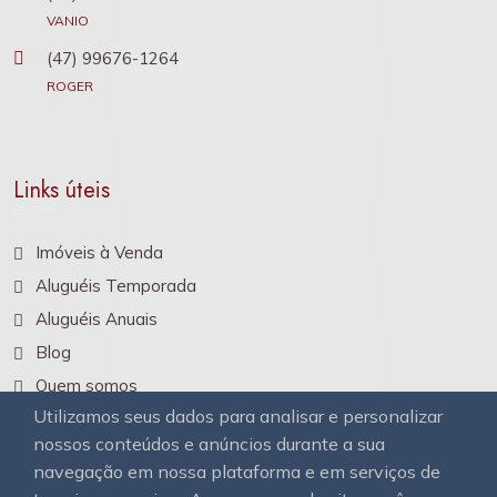
VANIO
(47) 99676-1264
ROGER
Links úteis
Imóveis à Venda
Aluguéis Temporada
Aluguéis Anuais
Blog
Quem somos
Utilizamos seus dados para analisar e personalizar
Contato
nossos conteúdos e anúncios durante a sua
navegação em nossa plataforma e em serviços de