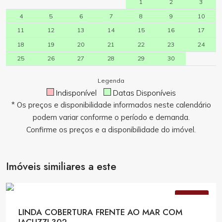
1
2
3
4
5
6
7
8
9
10
11
12
13
14
15
16
17
18
19
20
21
22
23
24
25
26
27
28
29
30
Legenda
Indisponível
Datas Disponíveis
* Os preços e disponibilidade informados neste calendário
podem variar conforme o período e demanda.
Confirme os preços e a disponibilidade do imóvel.
Imóveis similiares a este
Consulte Valores
VENDA
LINDA COBERTURA FRENTE AO MAR COM