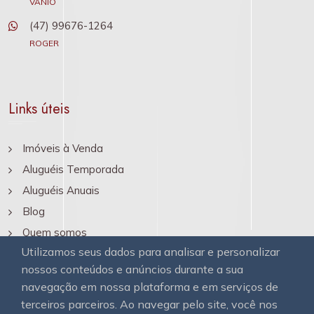
VANIO
(47) 99676-1264
ROGER
Links úteis
Imóveis à Venda
Aluguéis Temporada
Aluguéis Anuais
Blog
Quem somos
Utilizamos seus dados para analisar e personalizar
Contato
nossos conteúdos e anúncios durante a sua
navegação em nossa plataforma e em serviços de
terceiros parceiros. Ao navegar pelo site, você nos